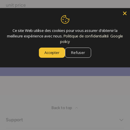
unit price
062338
Ce site Web utilise des cookies pour vous assurer d'obtenir la
Join our newsletter
meilleure expérience avec nous.
Politique de confidentialité
Google
policy
Sign up now for news and special offers!
Accepter
Refuser
Email
Subscribe
Back to top
Support