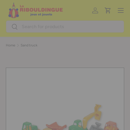
Menu
Skip to content
Log in
Cart
Search
Search
Home
Sand truck