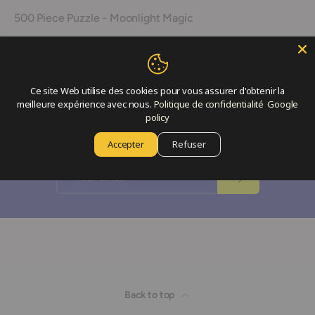
500 Piece Puzzle - Moonlight Magic
49 x 36cm
12000478 (15047)
Ce site Web utilise des cookies pour vous assurer d'obtenir la
meilleure expérience avec nous.
Politique de confidentialité
Google
Join our newsletter
policy
Sign up now for news and special offers!
Accepter
Refuser
Email
Subscribe
Back to top